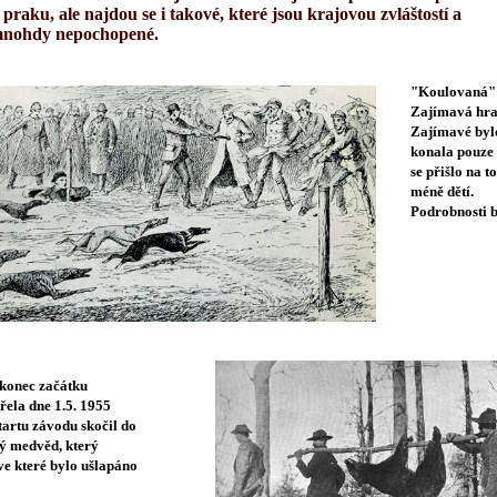
 praku, ale najdou se i takové, které jsou krajovou zvláštostí a
mnohdy nepochopené.
"Koulovaná"
Zajímavá hra
Zajímavé bylo 
konala pouze 
se přišlo na to
méně dětí.
Podrobnosti b
 konec začátku
řela dne 1.5. 1955
tartu závodu skočil do
ý medvěd, který
ve které bylo ušlapáno