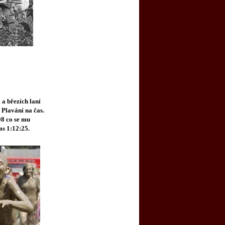
a březích laní
 Plavání na čas.
08 co se mu
as 1:12:25.