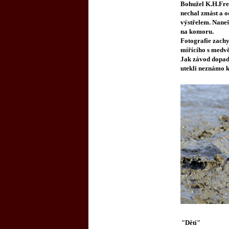
Bohužel K.H.Fren
nechal zmást a o
výstřelem. Naneš
na komoru.
Fotografie zachy
mířícího s medv
Jak závod dopadl
utekli neznámo 
"Děti"