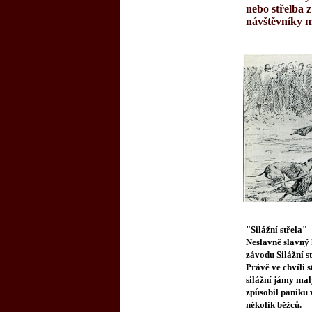
nebo střelba z
návštěvníky 
"Silážní střela"
Neslavně slavný
závodu Silážní st
Právě ve chvíli s
silážní jámy mal
způsobil paniku 
několik běžců.