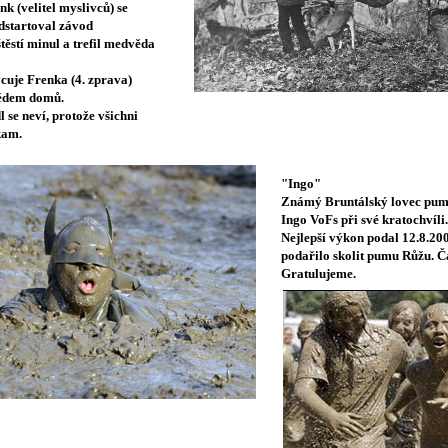
k (velitel myslivců) se
dstartoval závod
těstí minul a trefil medvěda
cuje Frenka (4. zprava)
ědem domů.
 se neví, protože všichni
kam.
"Ingo"
Známý Bruntálský lovec pum 
Ingo VoFs při své kratochvíli.
Nejlepší výkon podal 12.8.20
podařilo skolit pumu Růžu. Č
Gratulujeme.